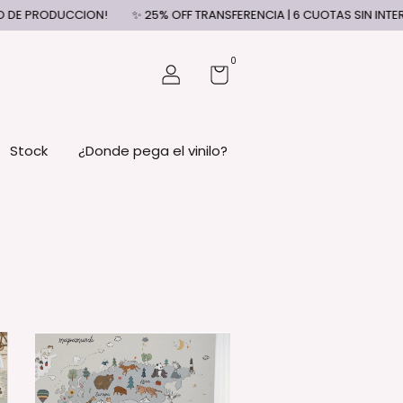
25% OFF TRANSFERENCIA | 6 CUOTAS SIN INTERES | ENVIO GRATIS +$320
0
Stock
¿Donde pega el vinilo?