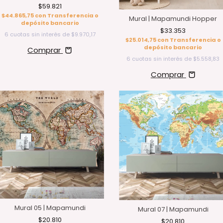
$59.821
$44.865,75
con
Transferencia o
Mural | Mapamundi Hopper
depósito bancario
$33.353
6
cuotas sin interés de
$9.970,17
$25.014,75
con
Transferencia o
depósito bancario
Comprar
6
cuotas sin interés de
$5.558,83
Comprar
Mural 05 | Mapamundi
Mural 07 | Mapamundi
$20.810
$20.810