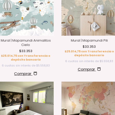
Mural | Mapamundi Animalitos
Mural | Mapamundi Pili
Cielo
$33.353
$33.353
$25.014,75
con
Transferencia o
depósito bancario
$25.014,75
con
Transferencia o
depósito bancario
6
cuotas sin interés de
$5.558,83
6
cuotas sin interés de
$5.558,83
Comprar
Comprar