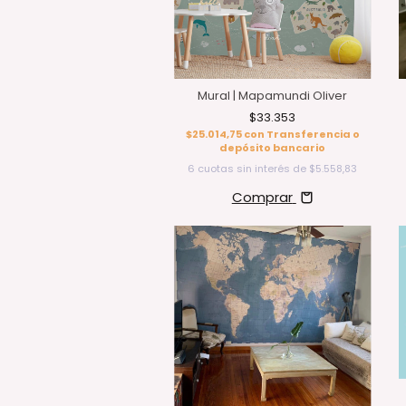
Mural | Mapamundi Oliver
$33.353
$25.014,75
con
Transferencia o
depósito bancario
6
cuotas sin interés de
$5.558,83
Comprar