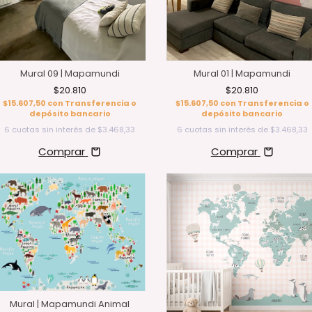
Mural 01 | Mapamundi
Mural 09 | Mapamundi
$20.810
$20.810
$15.607,50
con
Transferencia o
$15.607,50
con
Transferencia o
depósito bancario
depósito bancario
6
cuotas sin interés de
$3.468,33
6
cuotas sin interés de
$3.468,33
Comprar
Comprar
Mural | Mapamundi Animal