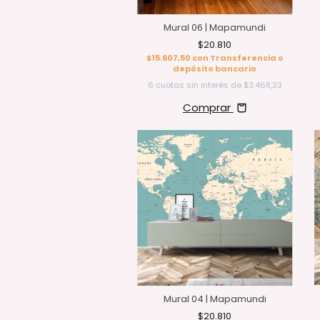
Mural 06 | Mapamundi
$20.810
$15.607,50
con
Transferencia o
depósito bancario
6
cuotas sin interés de
$3.468,33
Comprar
Mural 04 | Mapamundi
$20.810