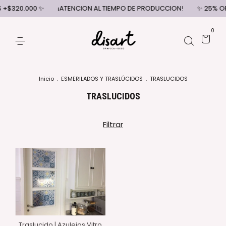
 +$320.000 ✨
¡ATENCION AL TIEMPO DE PRODUCCION!
✨ 25% OFF
0
Inicio
.
ESMERILADOS Y TRASLÚCIDOS
.
TRASLUCIDOS
TRASLUCIDOS
Filtrar
Traslucido | Azulejos Vitro