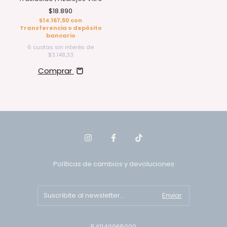
$18.890
$14.167,50
con
Transferencia o depósito
bancario
6
cuotas sin interés de
$3.148,33
Comprar
Políticas de cambios y devoluciones
541140965000