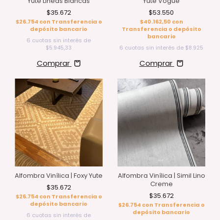
Yute Lineas Blancas
Yute Vogué
$35.672
$53.550
$26.754
con
Transferencia o
$40.162,50
con
depósito bancario
Transferencia o depósito
bancario
6
cuotas sin interés de
$5.945,33
6
cuotas sin interés de
$8.925
Comprar
Comprar
Alfombra Vinílica | Foxy Yute
Alfombra Vinílica | Simil Lino
Creme
$35.672
$35.672
$26.754
con
Transferencia o
depósito bancario
$26.754
con
Transferencia o
depósito bancario
6
cuotas sin interés de