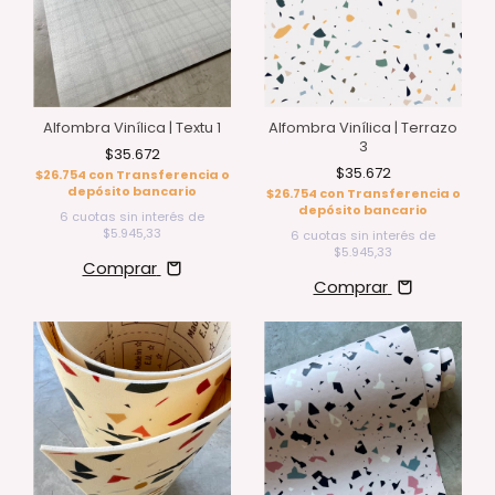
Alfombra Vinílica | Textu 1
Alfombra Vinílica | Terrazo
3
$35.672
$35.672
$26.754
con
Transferencia o
depósito bancario
$26.754
con
Transferencia o
depósito bancario
6
cuotas sin interés de
$5.945,33
6
cuotas sin interés de
$5.945,33
Comprar
Comprar