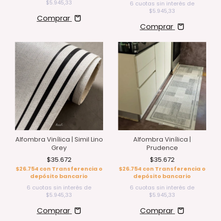
$5.945,33
6
cuotas sin interés de
$5.945,33
Comprar
Comprar
Alfombra Vinílica | Simil Lino
Alfombra Vinílica |
Grey
Prudence
$35.672
$35.672
$26.754
con
Transferencia o
$26.754
con
Transferencia o
depósito bancario
depósito bancario
6
cuotas sin interés de
6
cuotas sin interés de
$5.945,33
$5.945,33
Comprar
Comprar