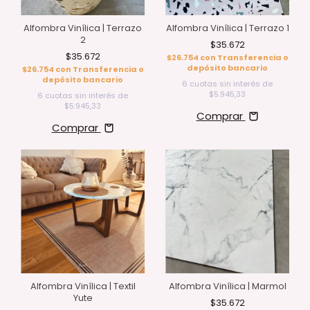
Alfombra Vinílica | Terrazo
Alfombra Vinílica | Terrazo 1
2
$35.672
$35.672
$26.754
con
Transferencia o
depósito bancario
$26.754
con
Transferencia o
depósito bancario
6
cuotas sin interés de
$5.945,33
6
cuotas sin interés de
$5.945,33
Comprar
Comprar
Alfombra Vinílica | Textil
Alfombra Vinílica | Marmol
Yute
$35.672