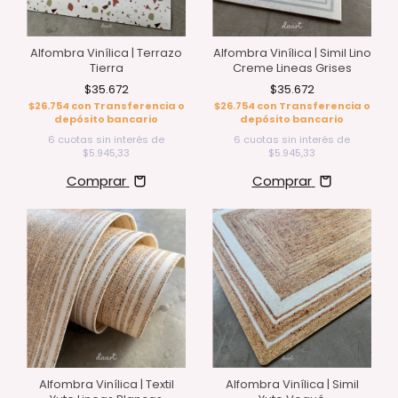
Alfombra Vinílica | Terrazo
Alfombra Vinílica | Simil Lino
Tierra
Creme Lineas Grises
$35.672
$35.672
$26.754
con
Transferencia o
$26.754
con
Transferencia o
depósito bancario
depósito bancario
6
cuotas sin interés de
6
cuotas sin interés de
$5.945,33
$5.945,33
Comprar
Comprar
Alfombra Vinílica | Textil
Alfombra Vinílica | Simil