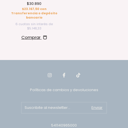
$30.890
$23.167,50
con
Transferencia o depósito
bancario
6
cuotas sin interés de
$5.148,33
Comprar
Políticas de cambios y devoluciones
541140965000