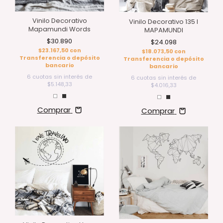
Vinilo Decorativo
Vinilo Decorativo 135 l
Mapamundi Words
MAPAMUNDI
$30.890
$24.098
$23.167,50
con
$18.073,50
con
Transferencia o depósito
Transferencia o depósito
bancario
bancario
6
cuotas sin interés de
6
cuotas sin interés de
$5.148,33
$4.016,33
Comprar
Comprar